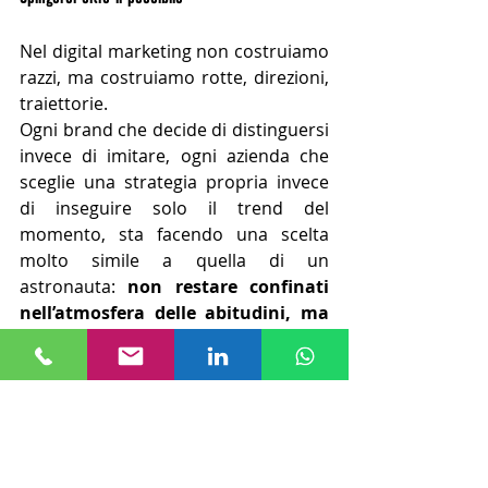
Nel digital marketing non costruiamo 
razzi, ma costruiamo rotte, direzioni, 
traiettorie.
Ogni brand che decide di distinguersi 
invece di imitare, ogni azienda che 
sceglie una strategia propria invece 
di inseguire solo il trend del 
momento, sta facendo una scelta 
molto simile a quella di un 
astronauta: 
non restare confinati 
nell’atmosfera delle abitudini, ma 
provare a volare più in alto
.
È una decisione che richiede visione, 
coerenza e la capacità di fissare 
obiettivi aziendali chiari
, anche 
quando sono ambiziosi e sfidanti.