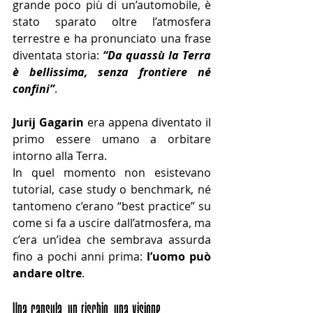
grande poco più di un’automobile, è 
stato sparato oltre l’atmosfera 
terrestre e ha pronunciato una frase 
diventata storia: 
“Da quassù la Terra 
è bellissima, senza frontiere né 
confini”
.
Jurij Gagarin
 era appena diventato il 
primo essere umano a orbitare 
intorno alla Terra.
In quel momento non esistevano 
tutorial, case study o benchmark, né 
tantomeno c’erano “best practice” su 
come si fa a uscire dall’atmosfera, ma 
c’era un’idea che sembrava assurda 
fino a pochi anni prima: 
l’uomo può 
andare oltre
.
Una capsula, un rischio, una visione