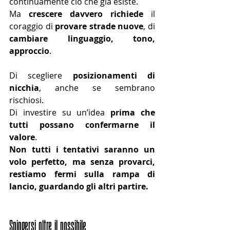
continuamente ciò che già esiste.
Ma 
crescere davvero richiede 
il
coraggio di 
provare strade nuove
, di 
cambiare linguaggio, tono, 
approccio
.
Di scegliere 
posizionamenti di 
nicchia
, anche se sembrano 
rischiosi.
Di investire su un’idea 
prima che 
tutti possano confermarne il 
valore
.
Non tutti i tentativi saranno un 
volo perfetto, ma senza provarci, 
restiamo fermi sulla rampa di 
lancio, guardando gli altri partire.
Spingersi oltre il possibile