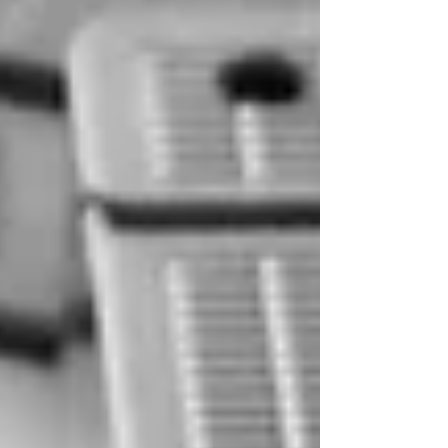
le attività più importanti, spesso sottovalutate,
c’è la pulizia dei pannelli fotovoltaici. Polvere,
pollini, smog, foglie, sabbia, residui atmosferici,
deiezioni di uccelli e sporco accumulato sulle
superfici possono ridurre la capacità dei
moduli di a