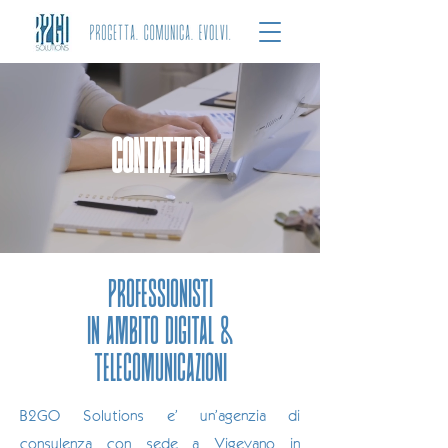
CONTATTACI
PROFESSIONISTI
IN AMBITO DIGITAL &
TELECOMUNICAZIONI
B2GO Solutions e' un’agenzia di
consulenza con sede a Vigevano in