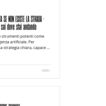
A SE NON ESISTE LA STRADA :
 sai dove stai andando
re strumenti potenti come
genza artificiale. Per
a strategia chiara, capace di
ente tra contenuti, sito
a. In questo articolo
tal funziona solo quando
ttato, non una somma di