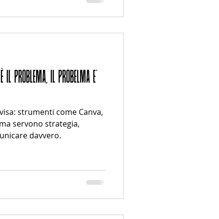
n quarantotto ore, il
 relazione un po’ tossica.
l marketing viene chiesto di
LEMA, IL PROBELMA E'
vvisa: strumenti come Canva,
 ma servono strategia,
unicare davvero.