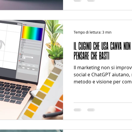
subito e, se non succede i
problema sei tu. Come una
Perché diciamolo: spesso a
fare mir
Tempo di lettura: 3 min
IL CUGINO CHE USA CANVA NON È IL PROB
PENSARE CHE BASTI
Il marketing non si impro
social e ChatGPT aiutano,
metodo e visione per com