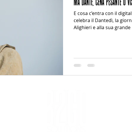
MA DANTE, CENA PESANTE O VIS
E cosa c’entra con il digita
celebra il Dantedì, la gio
Alighieri e alla sua grand
Ogni anno, puntuale, torn
ad alta voce o pensata: “
scrivere una roba del gen
KPI Un viaggio ultraterreno
una precisione quasi mat
centinaia di personaggi, si
morali e p