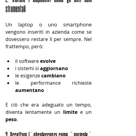
strumentali
Un laptop o uno smartphone 
vengono inseriti in azienda come se 
dovessero restare lì per sempre. Nel 
frattempo, però:
il software 
evolve
i sistemi si 
aggiornano
le esigenze 
cambiano
le performance richieste 
aumentano
E ciò che era adeguato un tempo, 
diventa lentamente un 
limite
 e un 
peso
.
3. Accettare l’obsolescenza come “normale”