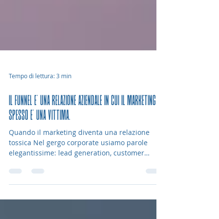
Tempo di lettura: 3 min
IL FUNNEL E' UNA RELAZIONE AZIENDALE IN CUI IL MARKETING
SPESSO E' UNA VITTIMA.
Quando il marketing diventa una relazione
tossica Nel gergo corporate usiamo parole
elegantissime: lead generation, customer
journey, conversion strategy, funnel. Poi, nella
pratica, molte aziende si aspettano che il
marketing funzioni così: ti chiamo quando mi
servi, pretendo risposte immediate, voglio