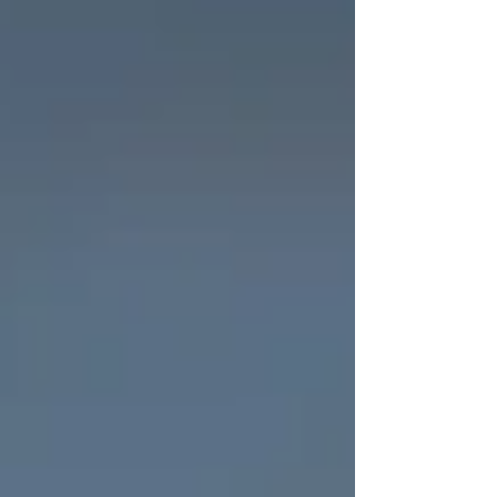
risultati subito e, se non succede in
quarantotto ore, il problema sei tu. Come una
relazione un po’ tossica. Perché diciamolo:
spesso al marketing viene chiesto di fare mir