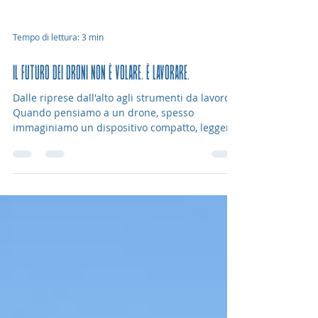
Tempo di lettura: 3 min
IL FUTURO DEI DRONI NON È VOLARE. È LAVORARE.
Dalle riprese dall'alto agli strumenti da lavoro
Quando pensiamo a un drone, spesso
immaginiamo un dispositivo compatto, leggero,
magari usato per realizzare video spettacolari,
riprese dall’alto o contenuti visivi d’impatto. Un
oggetto tecnologico, certo, ma ancora molto
vicino all’immaginario consumer: piccolo,
accessibile, quasi familiare. Eppure, il mondo
dei droni professionali è molto più ampio di
così. Oggi esistono droni progettati non solo
per osservare, ma per inter